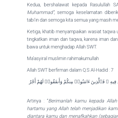
Kedua, bershalawat kepada Rasulullah
Muhammad”,
semoga keselamatan diberikan 
tabi’in dan semoga kita semua yang masih m
Ketiga, khatib menyampaikan wasiat taqwa unt
tingkatkan iman dan taqwa, karena iman dan
bawa untuk menghadap Allah SWT.
Ma’asyiral muslimin rahimakumullah
Allah SWT berfirman dalam Q.S Al-Hadid : 7
 فِيهِ ۖ فَٱلَّذِينَ ءَامَنُوا۟ مِنكُمْ وَأَنفَقُوا۟ لَهُمْ أَجْرٌ
Artinya : “
Berimanlah kamu kepada Allah
hartamu yang Allah telah menjadikan ka
diantara kamu dan menafkahkan (sebagian