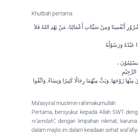
Khutbah pertama
شُرُوْرِ أَنْفُسِنَا وَمِنْ سَيِّئَاتِ أَعْمَالِنَا، مَنْ يَهْدِ اللهُ فَلاَ
ًا عَبْدُهُ وَرَسُوْلُهُ
، مُسْلِمُوْنَ
: رَّجِيْمِ
مِنْهَا زَوْجَهَا, وَبَثَّ مِنْهُمَا رِجَالًا كَثِيرًا وَنِسَاءً, وَاتَّقُوا
Ma’asyiral muslimin rahimakumullah
Pertama, bersyukur kepada Allah SWT den
ni’amilah”
, dengan limpahan nikmat, karuni
dalam majlis ini dalam keadaan sehat wal’afiy