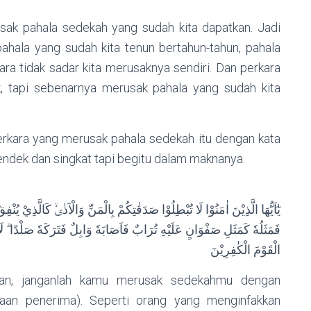
ak pahala sedekah yang sudah kita dapatkan. Jadi
ahala yang sudah kita tenun bertahun-tahun, pahala
ra tidak sadar kita merusaknya sendiri. Dan perkara
nak, tapi sebenarnya merusak pahala yang sudah kita
erkara yang merusak pahala sedekah itu dengan kata
endek dan singkat tapi begitu dalam maknanya.
يٰٓاَيُّهَا الَّذِيْنَ اٰمَنُوْا لَا تُبْطِلُوْا صَدَقٰتِكُمْ بِالْمَنِّ وَالْاَذٰىۙ كَالَّذِيْ يُنْفِ
فَمَثَلُهٗ كَمَثَلِ صَفْوَانٍ عَلَيْهِ تُرَابٌ فَاَصَابَهٗ وَابِلٌ فَتَرَكَهٗ صَلْدًا ۗ لَ
الْقَوْمَ الْكٰفِرِيْنَ
iman, janganlah kamu merusak sedekahmu dengan
aan penerima). Seperti orang yang menginfakkan