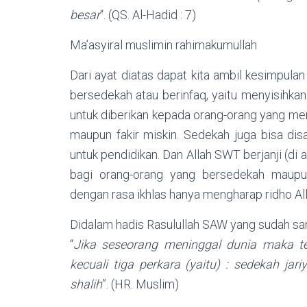
besar
“. (QS. Al-Hadid : 7)
Ma’asyiral muslimin rahimakumullah
Dari ayat diatas dapat kita ambil kesimpul
bersedekah atau berinfaq, yaitu menyisihkan 
untuk diberikan kepada orang-orang yang me
maupun fakir miskin. Sedekah juga bisa di
untuk pendidikan. Dan Allah SWT berjanji (di
bagi orang-orang yang bersedekah maupun
dengan rasa ikhlas hanya mengharap ridho Al
Didalam hadis Rasulullah SAW yang sudah sa
“
Jika seseorang meninggal dunia maka t
kecuali tiga perkara (yaitu) : sedekah ja
shalih
”. (HR. Muslim)