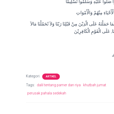
ُوا صَلُّوا عَلَيْهِ وَسَلِّمُوا تَسْلِيمًا
أَحْيَاءِ مِنْهُمْ وَالْأَمْوَاتِ
َمَا حَمَلْتَهُ عَلَى الّذِيْنَ مِنْ قَبْلِنَا رَبّنَا وَلاَ تًحَمّلْنَا مَالاَ
ِ
Kategori:
ARTIKEL
Tags:
dalil tentang pamer dan riya
khutbah jumat
perusak pahala sedekah