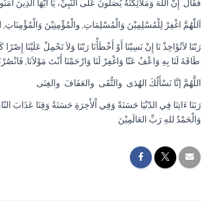
فَقَالَ: إِنَّ اللهَ وَمَلَائِكَتَهُ يُصَلُّونَ عَلَى النَّبِيِّ، يَا أَيُّهَا الَّذِينَ آمَن
اَللّٰهُمَّ اغْفِرْ لِلْمُسْلِمِيْنَ وَالْمُسْلِمَاتِ, والْمُؤْمِنِيْنَ وَالْمُؤْمِنَاتِ, الْ
رَبّنَا لاَتُؤَاخِذْ نَا إِنْ نَسِيْنَا أَوْ أَخْطَأْنَا رَبّنَا وَلاَ تَحْمِلْ عَلَيْنَا إِصْرًا ك
طَاقَةَ لَنَا بِهِ وَاعْفُ عَنّا وَاغْفِرْ لَنَا وَارْحَمْنَا أَنْتَ مَوْلاَنَا, فَانْصُرْنَا, عَلَى الْقَوْمِ الْكَافِرِيْنَ.
اللَّهُمَّ إنَّا نَسْأَلُكَ الهُدَى والتُّقَى والعَفَافَ والغِنَى
رَبَنَا ءَاتِنَا فِي الدّنْيَا حَسَنَةً وَفِي اْلأَخِرَةِ حَسَنَةً وَقِنَا عَذَابَ النّار
وَالْحَمْدُ للهِ رَبِّ العَالَمِيْنَ