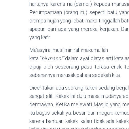
hartanya karena ria (pamer) kepada manusia
Perumpamaan (orang itu) seperti batu yang
ditimpa hujan yang lebat, maka tinggallah bat
apapun dari apa yang mereka kerjakan. Dan
yang kafir.
Ma’asyiral muslimin rahimakumullah
kata “
bil manni”
dalam ayat diatas arti kata a
dipuji oleh seseorang pasti terasa enak, t
sebenarnya merusak pahala sedekah kita.
Diceritakan ada seorang kakek sedang berj
sangat elit. Kakek ini dulu masa mudanya a
dermawan. Ketika melewati Masjid yang meg
itu bagus sekali ya, besar dan megah, kemu
karena bantuan kakek, kalau tidak ada kake