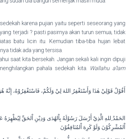
 yang sudah dia bangun semenjak masih muda.
sedekah karena pujian yaitu seperti seseorang yang
yang terjadi ? pasti pasirnya akan turun semua, tidak
as batu licin itu. Kemudian tiba-tiba hujan lebat
ya tidak ada yang tersisa.
ui saat kita bersekah. Jangan sekali kali ingin dipuji
menghilangkan pahala sedekah kita.
Wallahu a’lam
أَقُوْلُ قَوْلِيْ هٰذَا وَأَسْتَغْفِرُ اللهَ لِيْ وَلَكُمْ، فَاسْتَغْفِرُوْهُ، إِنَّهُ هُوَ
الحَمْدُ ِللهِ الَّذِيْ أَرْسَلَ رَسُوْلَهُ بِاْلهُدَى وَدِيْنِ اْلحَقِّ لِيُظْهِرَهُ عَلَ
اْلمُشْرِكُوْنَ وَلَوْ كَرِهَ اْلمُنَافِقُوْنَ