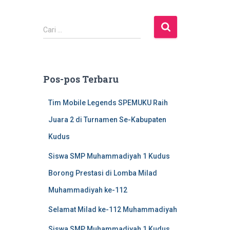
C
Cari …
a
r
i
u
Pos-pos Terbaru
n
t
Tim Mobile Legends SPEMUKU Raih
u
k
Juara 2 di Turnamen Se-Kabupaten
:
Kudus
Siswa SMP Muhammadiyah 1 Kudus
Borong Prestasi di Lomba Milad
Muhammadiyah ke-112
Selamat Milad ke-112 Muhammadiyah
Siswa SMP Muhammadiyah 1 Kudus,