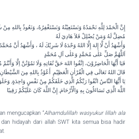
إِنَّ الْحَمْدَ لِلَّهِ نَحْمَدُهُ وَنَسْتَعِيْنُهُ وَنَسْتَغْفِرُهُ، وَنَعُوذُ بِاللهِ مِنْ 
مُضِلَّ لَهُ وَمَنْ يُضْلِلْ فَلاَ هَادِيَ لَهُ
وَأَشْهَدُ أَنْ لَّا إِلهَ إِلَّا اللهُ وَحْدَهُ لَا شَرِيْكَ لَهُ ، وَأَشْهَدُ أَنَّ مُحَمَّد
اَللَّهُمَّ صَلِّ عَلٰى مُحَمَّدٍ وَعَلٰى آلِ مُحَمَّدٍ
فَيَا أَيُّهَا الْحَاضِرُوْنَ، اِتَّقُوا اللهَ حَقَّ تُقَاتِهِ وَلَا تَمُوْتُنَّ اِلَّا وَأَنْتُمْ 
قَالَ اللهُ تَعَالَى فِي الْقُرْاٰنِ الْعَظِيْمِ. أَعُوْذُ بِاللهِ مِنَ الشَّيْطَانِ ال
يَا أَيُّهَا النَّاسُ اتَّقُوا رَبَّكُمُ الَّذِي خَلَقَكُمْ مِنْ نَفْسٍ وَاحِدَةٍ, وَخَلَقَ 
اللَّهَ الَّذِي تَسَاءَلُونَ بِهِ وَالْأَرْحَامَ, إِنَّ اللَّهَ كَانَ عَلَيْكُمْ رَقِيبًا
gan mengucapkan “
Alhamdulillah wasyukur lillah ala
a dan hidayah dari allah SWT kita semua bisa hadir
at.