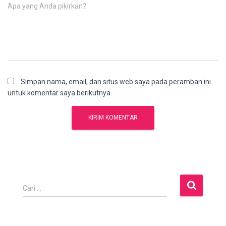
Apa yang Anda pikirkan?
Simpan nama, email, dan situs web saya pada peramban ini
untuk komentar saya berikutnya.
C
Cari …
a
r
i