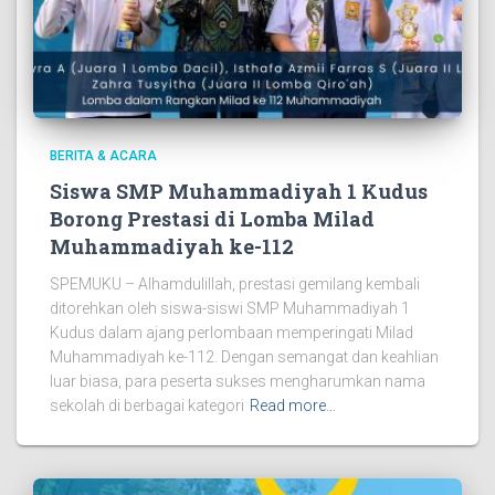
BERITA & ACARA
Siswa SMP Muhammadiyah 1 Kudus
Borong Prestasi di Lomba Milad
Muhammadiyah ke-112
SPEMUKU – Alhamdulillah, prestasi gemilang kembali
ditorehkan oleh siswa-siswi SMP Muhammadiyah 1
Kudus dalam ajang perlombaan memperingati Milad
Muhammadiyah ke-112. Dengan semangat dan keahlian
luar biasa, para peserta sukses mengharumkan nama
sekolah di berbagai kategori
Read more…