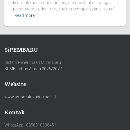
kesejahteraan umat manusia, memperkuat semangat
persaudaraan, dan mewujudkan kemajuan yang inklusif.
Read more…
SiPEMBARU
Sistem Penerimaan Murid Baru
SPMB Tahun Ajaran 2026/2027
Website
www.smpmutukudus.sch.id
Kontak
WhatsApp : 0856018338451