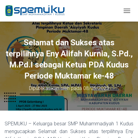
T
O
G
G
L
Selamat dan Sukses atas
E
N
terpilihnya Eny Alifah Kurnia, S.Pd.,
A
M.Pd.I sebagai Ketua PDA Kudus
V
I
Periode Muktamar ke-48
G
A
S
Dipublikasikan oleh
pada
08/05/2023
I
SPEMUKU – Keluarga besar SMP Muhammadiyah 1 Kudus
mengucapkan Selamat dan Sukses atas terpilihnya Eny