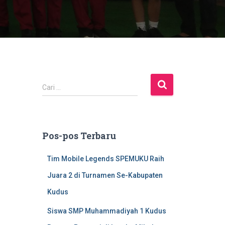
C
Cari …
a
r
i
u
Pos-pos Terbaru
n
t
Tim Mobile Legends SPEMUKU Raih
u
k
Juara 2 di Turnamen Se-Kabupaten
:
Kudus
Siswa SMP Muhammadiyah 1 Kudus