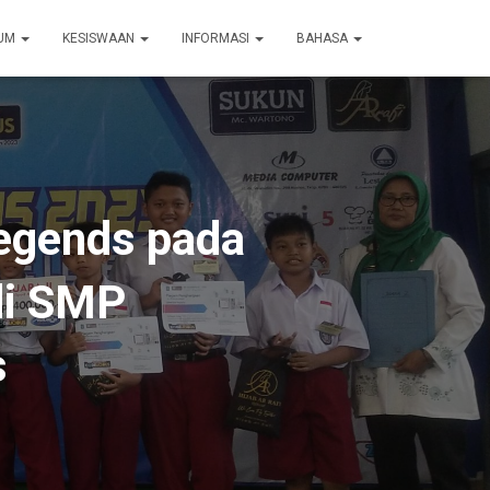
LUM
KESISWAAN
INFORMASI
BAHASA
egends pada
di SMP
s