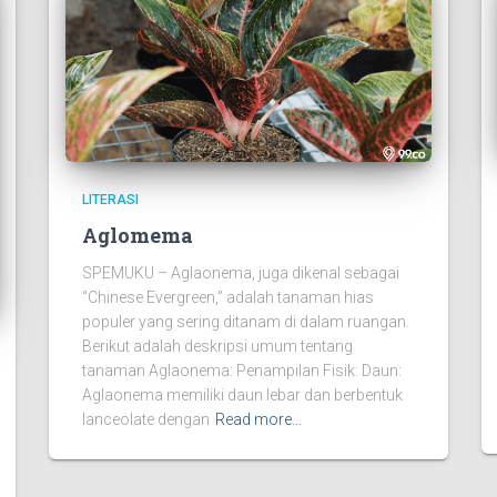
LITERASI
Aglomema
SPEMUKU – Aglaonema, juga dikenal sebagai
“Chinese Evergreen,” adalah tanaman hias
populer yang sering ditanam di dalam ruangan.
Berikut adalah deskripsi umum tentang
tanaman Aglaonema: Penampilan Fisik: Daun:
Aglaonema memiliki daun lebar dan berbentuk
lanceolate dengan
Read more…