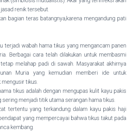
ak (simbiosis mutualistis). Akar yang terinfeksi akan
jasad renik tersebut.
kan bagian teras batangnya,karena mengandung pati
alu terjadi wabah hama tikus yang mengancam panen
ia. Berbagai cara telah dilakukan untuk membasmi
ar tetap melahap padi di sawah. Masyarakat akhirnya
Sunan Muria yang kemudian memberi ide untuk
 mengusir tikus.
hama tikus adalah dengan mengupas kulit kayu pakis
 sering menjadi titik utama serangan hama tikus.
t tertentu yang terkandung dalam kayu pakis haji
pendapat yang mempercayai bahwa tikus takut pada
 sanca kembang.