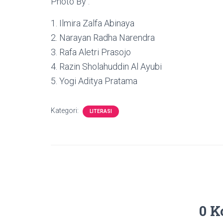
Photo By :
1. Ilmira Zalfa Abinaya
2. Narayan Radha Narendra
3. Rafa Aletri Prasojo
4. Razin Sholahuddin Al Ayubi
5. Yogi Aditya Pratama
Kategori:
LITERASI
0 K