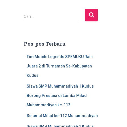
C
Cari …
a
r
i
u
Pos-pos Terbaru
n
t
Tim Mobile Legends SPEMUKU Raih
u
k
Juara 2 di Turnamen Se-Kabupaten
:
Kudus
Siswa SMP Muhammadiyah 1 Kudus
Borong Prestasi di Lomba Milad
Muhammadiyah ke-112
Selamat Milad ke-112 Muhammadiyah
Siswa SMP Muhammadiyah 1 Kudus,