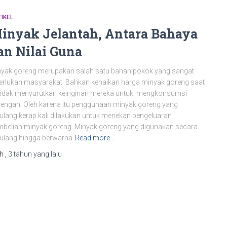
IKEL
inyak Jelantah, Antara Bahaya
an Nilai Guna
yak goreng merupakan salah satu bahan pokok yang sangat
erlukan masyarakat. Bahkan kenaikan harga minyak goreng saat
 tidak menyurutkan keinginan mereka untuk mengkonsumsi
engan. Oleh karena itu penggunaan minyak goreng yang
ulang kerap kali dilakukan untuk menekan pengeluaran
belian minyak goreng. Minyak goreng yang digunakan secara
ulang hingga berwarna
Read more…
eh
,
3 tahun
yang lalu