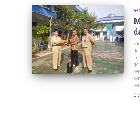
ART
M
d
Min
dip
ini
gor
ber
pem
ber
Ol