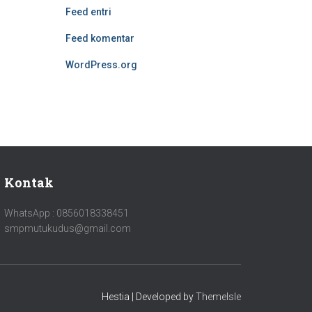
Feed entri
Feed komentar
WordPress.org
Kontak
WhatsApp : 0856018338451
smpmutukudus@gmail.com
Hestia | Developed by
ThemeIsle