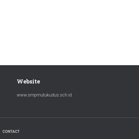
Website
www.smpmutukudus.sch.id
CONTACT