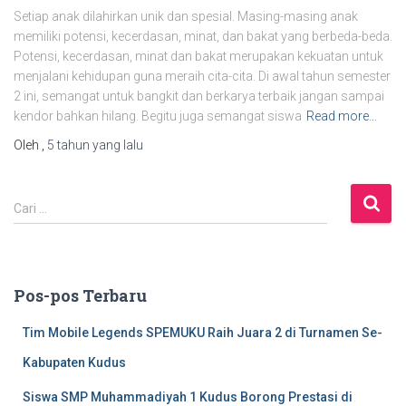
Setiap anak dilahirkan unik dan spesial. Masing-masing anak
memiliki potensi, kecerdasan, minat, dan bakat yang berbeda-beda.
Potensi, kecerdasan, minat dan bakat merupakan kekuatan untuk
menjalani kehidupan guna meraih cita-cita. Di awal tahun semester
2 ini, semangat untuk bangkit dan berkarya terbaik jangan sampai
kendor bahkan hilang. Begitu juga semangat siswa
Read more…
Oleh
,
5 tahun
yang lalu
C
Cari …
a
r
i
u
Pos-pos Terbaru
n
t
Tim Mobile Legends SPEMUKU Raih Juara 2 di Turnamen Se-
u
k
Kabupaten Kudus
:
Siswa SMP Muhammadiyah 1 Kudus Borong Prestasi di