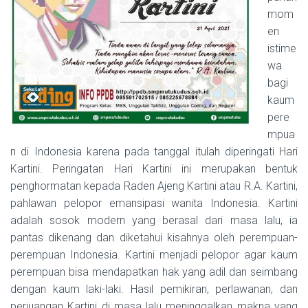
mom
en
istime
wa
bagi
kaum
pere
mpua
n di Indonesia karena pada tanggal itulah diperingati Hari
Kartini. Peringatan Hari Kartini ini merupakan bentuk
penghormatan kepada Raden Ajeng Kartini atau R.A. Kartini,
pahlawan pelopor emansipasi wanita Indonesia. Kartini
adalah sosok modern yang berasal dari masa lalu, ia
pantas dikenang dan diketahui kisahnya oleh perempuan-
perempuan Indonesia. Kartini menjadi pelopor agar kaum
perempuan bisa mendapatkan hak yang adil dan seimbang
dengan kaum laki-laki. Hasil pemikiran, perlawanan, dan
perjuangan Kartini di masa lalu meninggalkan makna yang