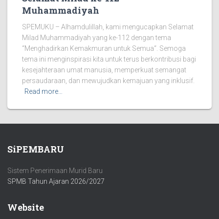
Muhammadiyah
SPEMUKU – Alhamdulillah, kami mengucapkan Selamat
Milad Muhammadiyah yang ke-112 dengan tema
“Menghadirkan Kemakmuran untuk Semua“. Semoga
tema ini menginspirasi kita untuk terus berkontribusi bagi
kesejahteraan umat manusia, memperkuat semangat
persaudaraan, dan mewujudkan kemajuan yang inklusif.
Read more…
SiPEMBARU
Sistem Penerimaan Murid Baru
SPMB Tahun Ajaran 2026/2027
Website