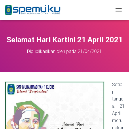
T
O
G
G
L
Selamat Hari Kartini 21 April 2021
E
N
Dipublikasikan oleh
pada
21/04/2021
A
V
I
G
A
S
Setia
I
p
tangg
al 21
April
meru
pakan