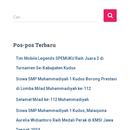
C
Cari …
a
r
i
u
Pos-pos Terbaru
n
t
Tim Mobile Legends SPEMUKU Raih Juara 2 di
u
k
Turnamen Se-Kabupaten Kudus
:
Siswa SMP Muhammadiyah 1 Kudus Borong Prestasi
di Lomba Milad Muhammadiyah ke-112
Selamat Milad ke-112 Muhammadiyah
Siswa SMP Muhammadiyah 1 Kudus, Malaquina
Aurelia Widiantoro Raih Medali Perak di KMSI Jawa
Tengah 2024