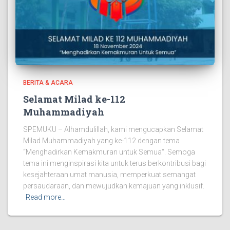
BERITA & ACARA
Selamat Milad ke-112
Muhammadiyah
SPEMUKU – Alhamdulillah, kami mengucapkan Selamat
Milad Muhammadiyah yang ke-112 dengan tema
“Menghadirkan Kemakmuran untuk Semua“. Semoga
tema ini menginspirasi kita untuk terus berkontribusi bagi
kesejahteraan umat manusia, memperkuat semangat
persaudaraan, dan mewujudkan kemajuan yang inklusif.
Read more…