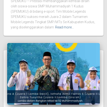
SPEMUKU – Prestasi membanggakan kembali diraih
oleh siswa-siswa SMP Muhammadiyah 1 Kudus
(SPEMUKU) di bidang e-sport. Tim Mobile Legends
SPEMUKU sukses meraih Juara 2 dalam Turnamen
Mobile Legends Tingkat SMP/MTs Se-Kabupaten Kudus,
yang diselenggarakan dalam
Read more…