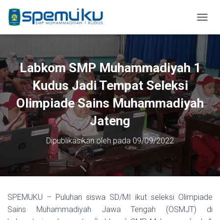
T
O
G
G
L
Labkom SMP Muhammadiyah 1
E
N
Kudus Jadi Tempat Seleksi
A
Olimpiade Sains Muhammadiyah
V
I
Jateng
G
A
S
Dipublikasikan oleh
pada
09/09/2022
I
SPEMUKU – Puluhan siswa SD/MI ikut seleksi Olimpiade
Sains Muhammadiyah Jawa Tengah (OSMJT) di