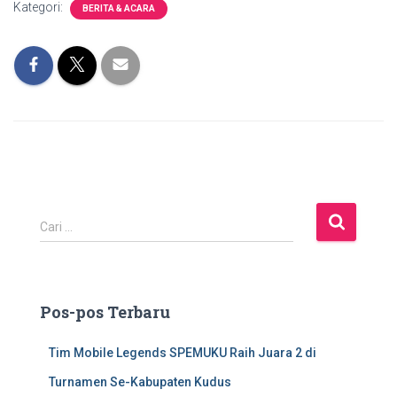
Kategori:
BERITA & ACARA
C
Cari …
a
r
i
u
Pos-pos Terbaru
n
t
Tim Mobile Legends SPEMUKU Raih Juara 2 di
u
k
Turnamen Se-Kabupaten Kudus
: