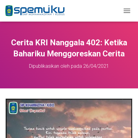
T
O
G
G
L
Cerita KRI Nanggala 402: Ketika
E
N
Bahariku Menggoreskan Cerita
A
V
Dipublikasikan oleh
pada
26/04/2021
I
G
A
S
I