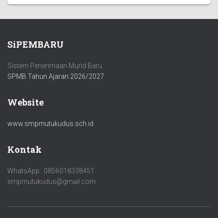
SiPEMBARU
Sistem Penerimaan Murid Baru
SPMB Tahun Ajaran 2026/2027
Website
www.smpmutukudus.sch.id
Kontak
WhatsApp : 0856018338451
smpmutukudus@gmail.com