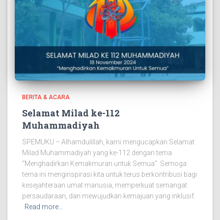
BERITA & ACARA
Selamat Milad ke-112
Muhammadiyah
SPEMUKU – Alhamdulillah, kami mengucapkan Selamat
Milad Muhammadiyah yang ke-112 dengan tema
“Menghadirkan Kemakmuran untuk Semua“. Semoga
tema ini menginspirasi kita untuk terus berkontribusi bagi
kesejahteraan umat manusia, memperkuat semangat
persaudaraan, dan mewujudkan kemajuan yang inklusif.
Read more…