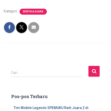
Kategori:
BERITA & ACARA
C
Cari …
a
r
i
u
Pos-pos Terbaru
n
t
Tim Mobile Legends SPEMUKU Raih Juara 2 di
u