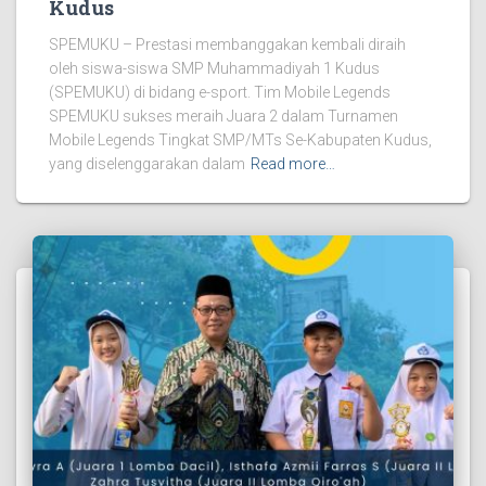
Kudus
SPEMUKU – Prestasi membanggakan kembali diraih
oleh siswa-siswa SMP Muhammadiyah 1 Kudus
(SPEMUKU) di bidang e-sport. Tim Mobile Legends
SPEMUKU sukses meraih Juara 2 dalam Turnamen
Mobile Legends Tingkat SMP/MTs Se-Kabupaten Kudus,
yang diselenggarakan dalam
Read more…